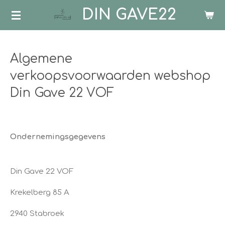
DIN GAVE22
Ga
direct
naar
de
Algemene
hoofdinhoud
verkoopsvoorwaarden webshop
Din Gave 22 VOF
Ondernemingsgegevens
Din Gave 22 VOF
Krekelberg 85 A
2940 Stabroek