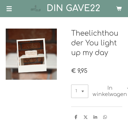
DIN GAVE22
Ga
direct
naar
de
Theelichthou
hoofdinhoud
der You light
up my day
€ 9,95
In
winkelwagen
D
D
S
D
e
e
h
e
l
e
a
l