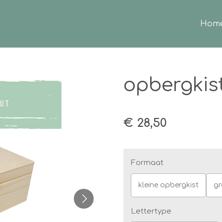
Hom
opbergkis
€ 28,50
Formaat
kleine opbergkist
gr
Lettertype