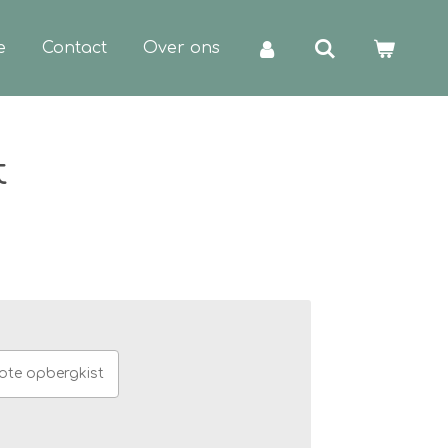
e
Contact
Over ons
t
ote opbergkist