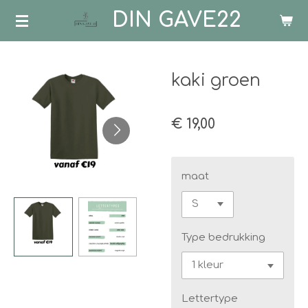
DIN GAVE22
Ga
direct
naar
de
kaki groen
hoofdinhoud
€ 19,00
maat
Type bedrukking
Lettertype