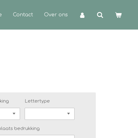
e
Contact
Over ons
king
Lettertype
plaats bedrukking