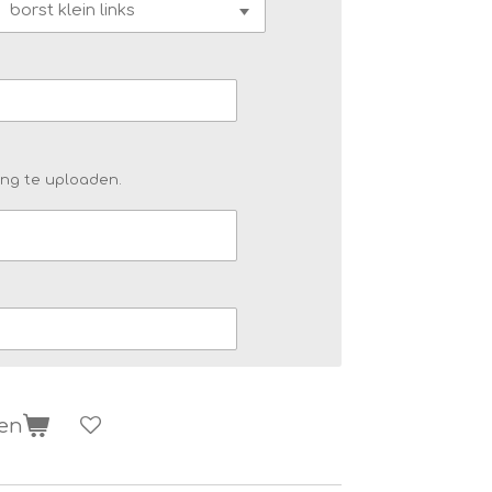
png te uploaden.
gen