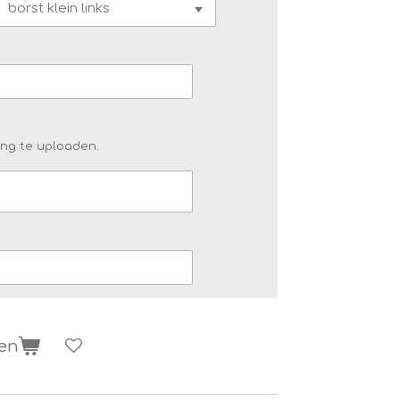
png te uploaden.
gen