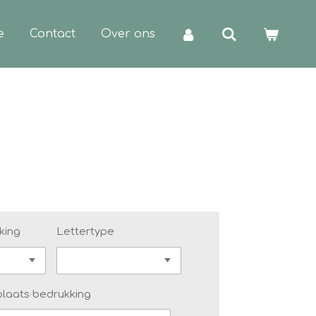
e
Contact
Over ons
king
Lettertype
plaats bedrukking