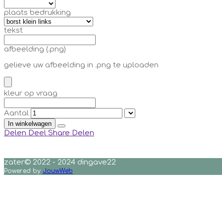
plaats bedrukking
tekst
afbeelding (.png)
gelieve uw afbeelding in .png te uploaden
kleur op vraag
Aantal
In winkelwagen
Delen
Deel
Share
Delen
zater© 2022 - 2024 dingave22
Powered by
JouwWeb