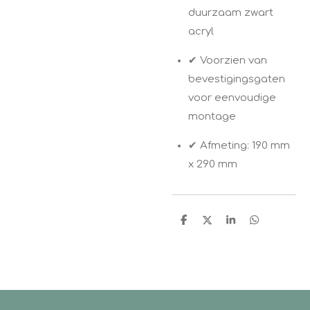
duurzaam zwart
acryl
✔ Voorzien van
bevestigingsgaten
voor eenvoudige
montage
✔ Afmeting: 190 mm
x 290 mm
D
D
S
D
e
e
h
e
l
e
a
l
e
l
r
e
n
e
n