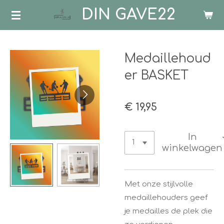
DIN GAVE22
Ga
direct
naar
de
Medaillehoud
hoofdinhoud
er BASKET
€ 19,95
In
winkelwagen
Met onze stijlvolle
medaillehouders geef
je medailles de plek die