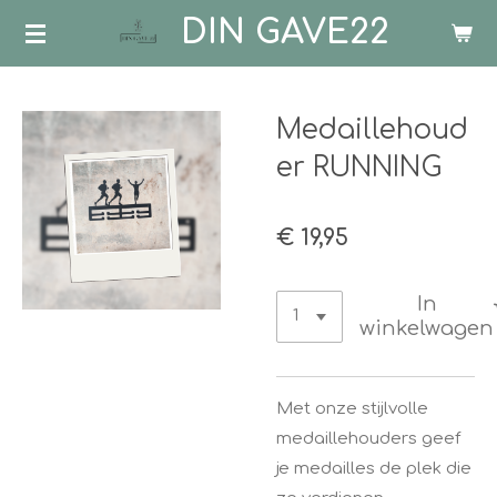
DIN GAVE22
Ga
direct
naar
de
Medaillehoud
hoofdinhoud
er RUNNING
€ 19,95
In
winkelwagen
Met onze stijlvolle
medaillehouders geef
je medailles de plek die