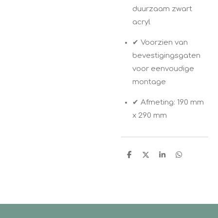
duurzaam zwart
acryl
✔ Voorzien van
bevestigingsgaten
voor eenvoudige
montage
✔ Afmeting: 190 mm
x 290 mm
D
D
S
D
e
e
h
e
l
e
a
l
e
l
r
e
n
e
n