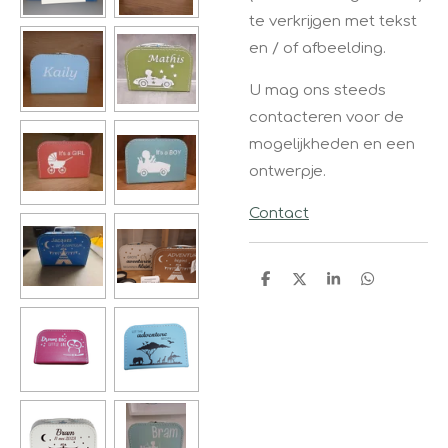
te verkrijgen met tekst
en / of afbeelding.
U mag ons steeds
contacteren voor de
mogelijkheden en een
ontwerpje.
Contact
D
D
S
D
e
e
h
e
l
e
a
l
e
l
r
e
n
e
n