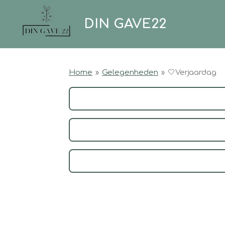
Ga
DIN GAVE22
direct
naar
de
hoofdinhoud
Home
»
Gelegenheden
»
🤍Verjaardag